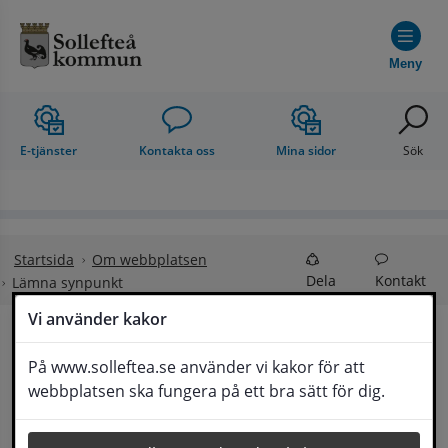
Hoppa till innehåll
Meny
E-tjänster
Kontakta oss
Mina sidor
Sök
Startsida
Om webbplatsen
Dela
Kontakt
Lämna synpunkt
Vi använder kakor
Lämna synpunkt
På www.solleftea.se använder vi kakor för att
Lyssna
webbplatsen ska fungera på ett bra sätt för dig.
Här kan du lämna synpunkter, förslag och 
klagomål, men också ge oss beröm på hemsida 