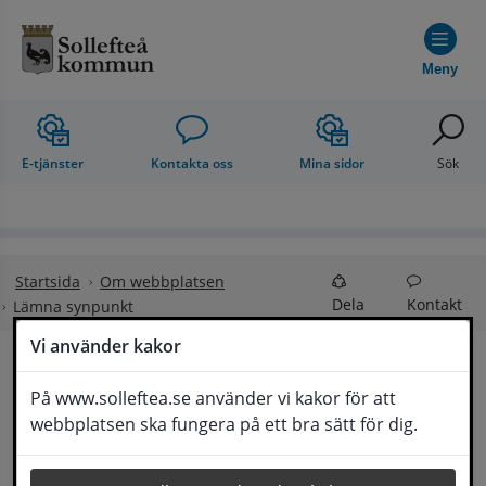
Hoppa till innehåll
Meny
E-tjänster
Kontakta oss
Mina sidor
Sök
Startsida
Om webbplatsen
Dela
Kontakt
Lämna synpunkt
Vi använder kakor
Lämna synpunkt
På www.solleftea.se använder vi kakor för att
Lyssna
webbplatsen ska fungera på ett bra sätt för dig.
Här kan du lämna synpunkter, förslag och 
klagomål, men också ge oss beröm på hemsida 