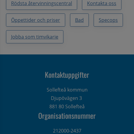
Rödsta återvinningscentral
Kontakta oss
Öppettider och priser
Bad
Specops
Jobba som timvikarie
Kontaktuppgifter
Sollefteå kommun
Djupövägen 3 
881 80 Sollefteå
Organisationsnummer
212000-2437