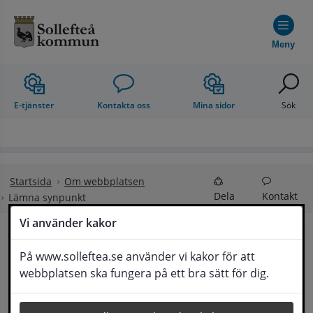
Hoppa till innehåll
Meny
E-tjänster
Kontakta oss
Mina sidor
Sök
Startsida
Om webbplatsen
Dela
Kontakt
Lämna synpunkt
Vi använder kakor
Lämna synpunkt
På www.solleftea.se använder vi kakor för att
Lyssna
webbplatsen ska fungera på ett bra sätt för dig.
Här kan du lämna synpunkter, förslag och 
klagomål, men också ge oss beröm på hemsida 