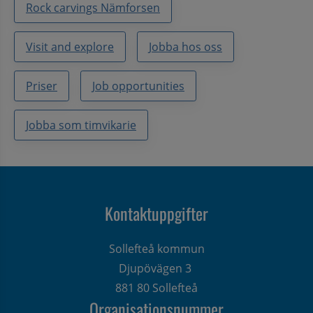
Rock carvings Nämforsen
Visit and explore
Jobba hos oss
Priser
Job opportunities
Jobba som timvikarie
Kontaktuppgifter
Sollefteå kommun
Djupövägen 3 
881 80 Sollefteå
Organisationsnummer