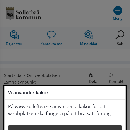
Hoppa till innehåll
Meny
E-tjänster
Kontakta oss
Mina sidor
Sök
Startsida
Om webbplatsen
Dela
Kontakt
Lämna synpunkt
Vi använder kakor
Lämna synpunkt
På www.solleftea.se använder vi kakor för att
Lyssna
webbplatsen ska fungera på ett bra sätt för dig.
Här kan du lämna synpunkter, förslag och 
klagomål, men också ge oss beröm på hemsida 