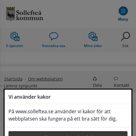
Hoppa till innehåll
Meny
E-tjänster
Kontakta oss
Mina sidor
Sök
Startsida
Om webbplatsen
Dela
Kontakt
Lämna synpunkt
Vi använder kakor
Lämna synpunkt
På www.solleftea.se använder vi kakor för att
Lyssna
webbplatsen ska fungera på ett bra sätt för dig.
Här kan du lämna synpunkter, förslag och 
klagomål, men också ge oss beröm på hemsida 