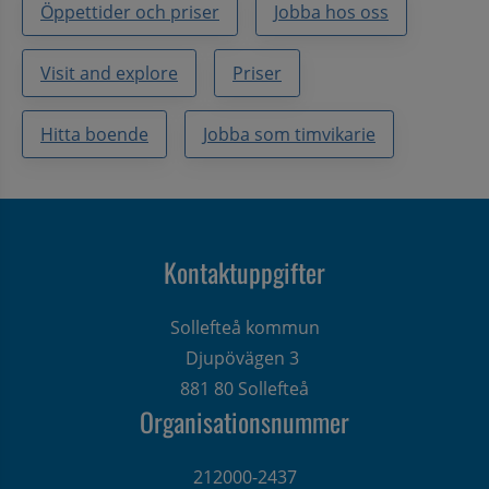
Öppettider och priser
Jobba hos oss
Visit and explore
Priser
Hitta boende
Jobba som timvikarie
Kontaktuppgifter
Sollefteå kommun
Djupövägen 3 
881 80 Sollefteå
Organisationsnummer
212000-2437