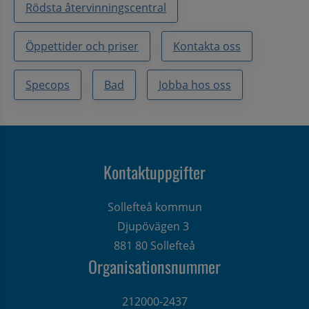
Rödsta återvinningscentral
Öppettider och priser
Kontakta oss
Specops
Bad
Jobba hos oss
Kontaktuppgifter
Sollefteå kommun
Djupövägen 3 
881 80 Sollefteå
Organisationsnummer
212000-2437