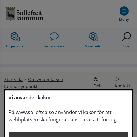
Hoppa till innehåll
Meny
E-tjänster
Kontakta oss
Mina sidor
Sök
Startsida
Om webbplatsen
Dela
Kontakt
Lämna synpunkt
Vi använder kakor
Lämna synpunkt
På www.solleftea.se använder vi kakor för att
Lyssna
webbplatsen ska fungera på ett bra sätt för dig.
Här kan du lämna synpunkter, förslag och 
klagomål, men också ge oss beröm på hemsida 