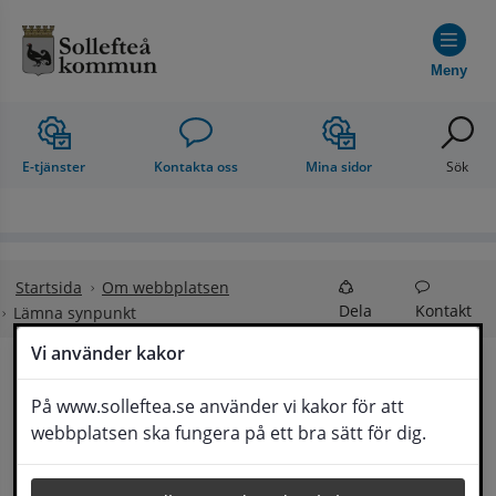
Hoppa till innehåll
Meny
E-tjänster
Kontakta oss
Mina sidor
Sök
Startsida
Om webbplatsen
Dela
Kontakt
Lämna synpunkt
Vi använder kakor
Lämna synpunkt
På www.solleftea.se använder vi kakor för att
Lyssna
webbplatsen ska fungera på ett bra sätt för dig.
Här kan du lämna synpunkter, förslag och 
klagomål, men också ge oss beröm på hemsida 