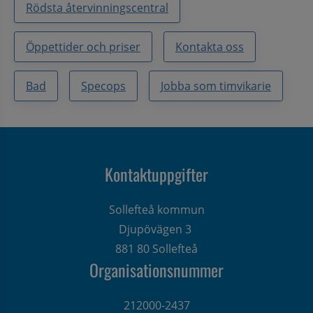
Rödsta återvinningscentral
Öppettider och priser
Kontakta oss
Bad
Specops
Jobba som timvikarie
Kontaktuppgifter
Sollefteå kommun
Djupövägen 3 
881 80 Sollefteå
Organisationsnummer
212000-2437