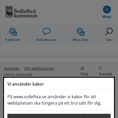
Hoppa till innehåll
Meny
E-tjänster
Kontakta oss
Mina sidor
Sök
Startsida
Om webbplatsen
Dela
Kontakt
Lämna synpunkt
Vi använder kakor
Lämna synpunkt
På www.solleftea.se använder vi kakor för att
Lyssna
webbplatsen ska fungera på ett bra sätt för dig.
Här kan du lämna synpunkter, förslag och 
klagomål, men också ge oss beröm på hemsida 