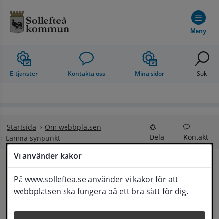
Hoppa till innehåll
Meny
E-tjänster
Kontakta oss
Mina sidor
Sök
Startsida
Om webbplatsen
Dela
Kontakt
Lämna synpunkt
Vi använder kakor
Lämna synpunkt
På www.solleftea.se använder vi kakor för att
Lyssna
webbplatsen ska fungera på ett bra sätt för dig.
Här kan du lämna synpunkter, förslag och 
klagomål, men också ge oss beröm på hemsida 