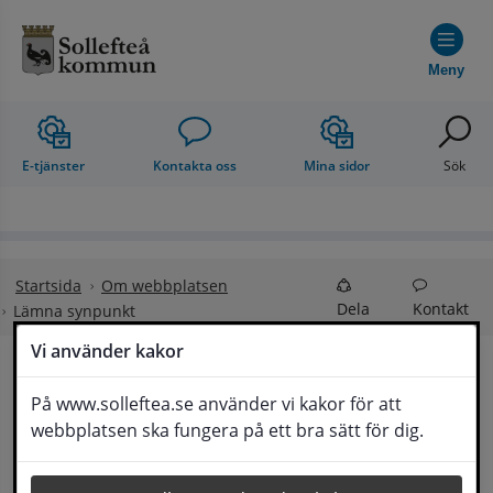
Hoppa till innehåll
Meny
E-tjänster
Kontakta oss
Mina sidor
Sök
Startsida
Om webbplatsen
Dela
Kontakt
Lämna synpunkt
Vi använder kakor
Lämna synpunkt
På www.solleftea.se använder vi kakor för att
Lyssna
webbplatsen ska fungera på ett bra sätt för dig.
Här kan du lämna synpunkter, förslag och 
klagomål, men också ge oss beröm på hemsida 