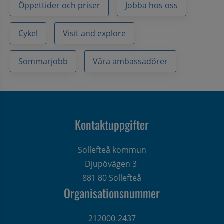
Öppettider och priser
Jobba hos oss
Cykel
Visit and explore
Sommarjobb
Våra ambassadörer
Kontaktuppgifter
Sollefteå kommun
Djupövägen 3 
881 80 Sollefteå
Organisationsnummer
212000-2437