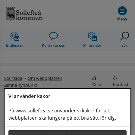
Hoppa till innehåll
Meny
E-tjänster
Kontakta oss
Mina sidor
Sök
Startsida
Om webbplatsen
Dela
Kontakt
Lämna synpunkt
Vi använder kakor
Lämna synpunkt
På www.solleftea.se använder vi kakor för att
Lyssna
webbplatsen ska fungera på ett bra sätt för dig.
Här kan du lämna synpunkter, förslag och 
klagomål, men också ge oss beröm på hemsida 