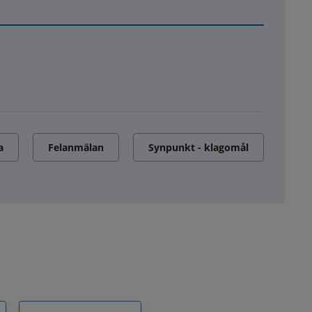
a
Felanmälan
Synpunkt - klagomål