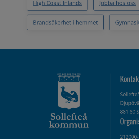
High Coast Inlands
Jobba hos oss
Brandsäkerhet i hemmet
Gymnas
Kontak
Solleft
Djupövä
881 80 S
Organi
212000-