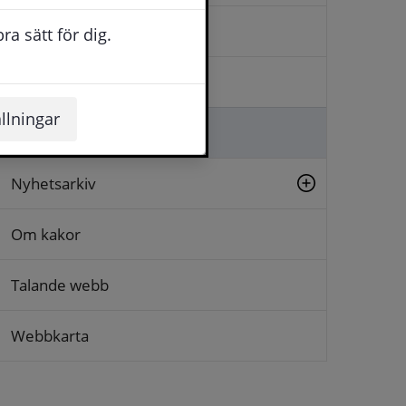
Kontakta oss
a sätt för dig.
Logga in
llningar
Lämna synpunkt
Nyhetsarkiv
Om kakor
Talande webb
Webbkarta