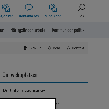
-tjänster
Kontakta oss
Mina sidor
Sök
tur
Näringsliv och arbete
Kommun och politik
Skriv ut
Dela
Kontakt
Om webbplatsen
Driftinformationsarkiv
Hantering av personuppgifter