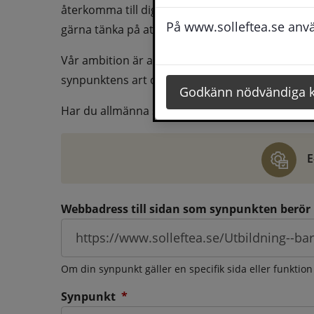
återkomma till dig behöver du även fylla i dina k
På www.solleftea.se använ
gärna tänka på att vara så tydlig som möjligt för 
Vår ambition är att besvara synpunkter så snart
synpunktens art och omfång.
Godkänn nödvändiga 
Har du allmänna synpunkter, klagomål eller ber
E
Webbadress till sidan som synpunkten berör
Om din synpunkt gäller en specifik sida eller funktion
(obligatorisk)
Synpunkt
*