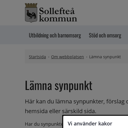
Hoppa till innehåll
Utbildning och barnomsorg
Stöd och omsorg
Startsida
Om webbplatsen
Lämna synpunkt
Lämna synpunkt
Här kan du lämna synpunkter, förslag 
hemsida eller särskild sida.
Vi använder kakor
Har du synpunkter på webbplatsen kan du skicka i