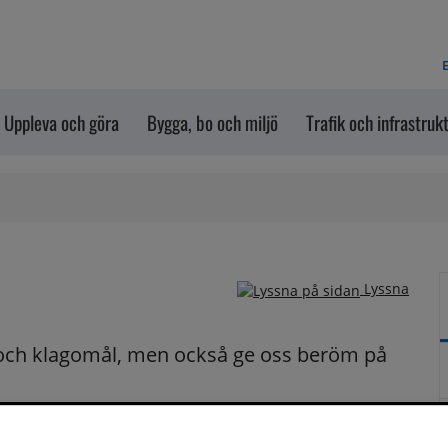
E
Uppleva och göra
Bygga, bo och miljö
Trafik och infrastruk
Lyssna
och klagomål, men också ge oss beröm på 
n dem via formuläret nedanför. Vill du att vi ska 