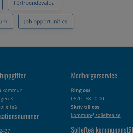
Förtroendevalda
ium
Job opportunities
tuppgifter
Medborgarservice
eå kommun
Ring oss
gen 3 
0620 - 68 20 00
ollefteå
Skriv till oss
sationsnummer
kommun@solleftea.se
Sollefteå kommunanstäl
2437