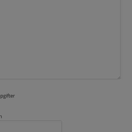
pgifter
n