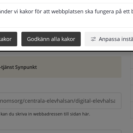
ontaktuppgifter. När du skriver in din synpunkt får du 
der vi kakor för att webbplatsen ska fungera på ett br
att vi ska kunna hjälpa dig bättre.
 som möjligt, men svarstiden beror givetvis på 
kakor
Godkänn alla kakor
Anpassa instä
öm gör du det via e-tjänsten Synpunkt
-tjänst Synpunkt
 kan du skriva in webbadressen till sidan här.