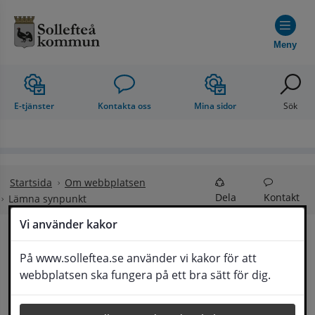
Hoppa till innehåll
Meny
E-tjänster
Kontakta oss
Mina sidor
Sök
Startsida
Om webbplatsen
Dela
Kontakt
Lämna synpunkt
Vi använder kakor
Lämna synpunkt
På www.solleftea.se använder vi kakor för att
Lyssna
webbplatsen ska fungera på ett bra sätt för dig.
Här kan du lämna synpunkter, förslag och 
klagomål, men också ge oss beröm på hemsida 