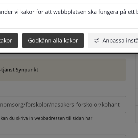
ontaktuppgifter. När du skriver in din synpunkt får du 
der vi kakor för att webbplatsen ska fungera på ett br
att vi ska kunna hjälpa dig bättre.
 som möjligt, men svarstiden beror givetvis på 
kakor
Godkänn alla kakor
Anpassa instä
öm gör du det via e-tjänsten Synpunkt
-tjänst Synpunkt
 kan du skriva in webbadressen till sidan här.