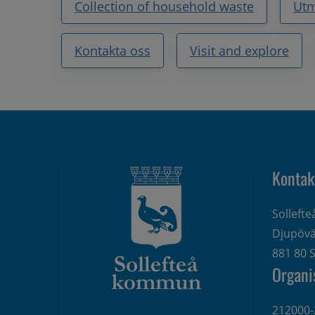
Collection of household waste
Utm
Kontakta oss
Visit and explore
Kontak
Solleft
Djupövä
881 80 S
Organi
212000-