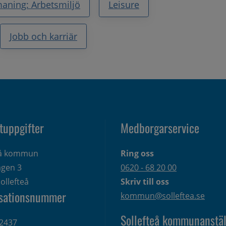
aning: Arbetsmiljö
Leisure
Jobb och karriär
tuppgifter
Medborgarservice
eå kommun
Ring oss
gen 3 
0620 - 68 20 00
ollefteå
Skriv till oss
sationsnummer
kommun@solleftea.se
Sollefteå kommunanstäl
2437