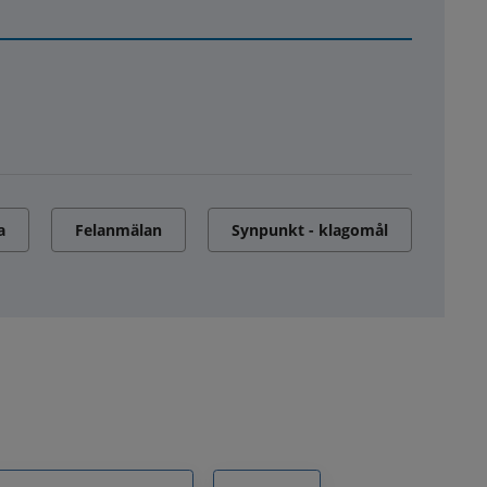
a
Felanmälan
Synpunkt - klagomål