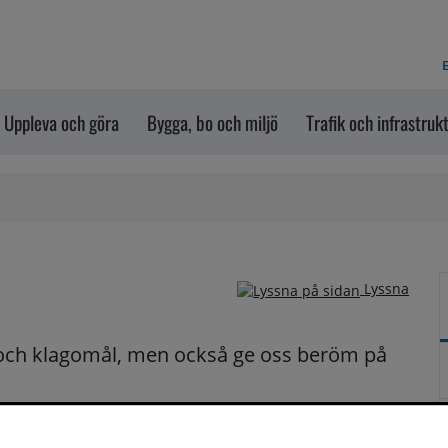
E
Uppleva och göra
Bygga, bo och miljö
Trafik och infrastruk
Lyssna
och klagomål, men också ge oss beröm på 
n dem via formuläret nedanför. Vill du att vi ska 