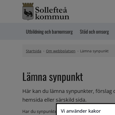
Hoppa till innehåll
Utbildning och barnomsorg
Stöd och omsorg
Startsida
Om webbplatsen
Lämna synpunkt
Lämna synpunkt
Här kan du lämna synpunkter, förslag 
hemsida eller särskild sida.
Vi använder kakor
Har du synpunkter på webbplatsen kan du skicka i