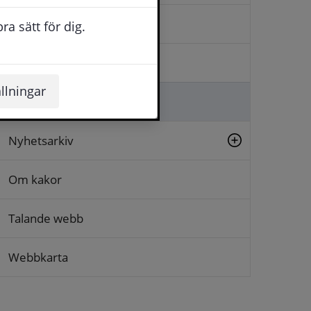
Kontakta oss
a sätt för dig.
Logga in
llningar
Lämna synpunkt
Nyhetsarkiv
Om kakor
Talande webb
Webbkarta