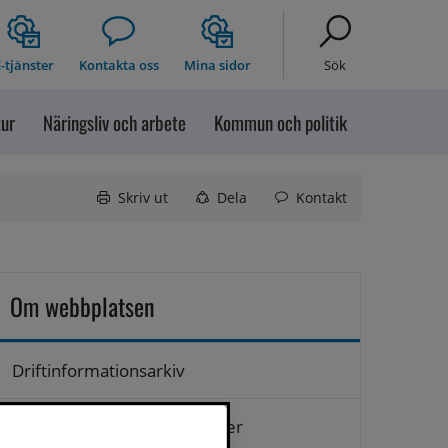
-tjänster
Kontakta oss
Mina sidor
Sök
tur
Näringsliv och arbete
Kommun och politik
Skriv ut
Dela
Kontakt
Om webbplatsen
Driftinformationsarkiv
Hantering av personuppgifter