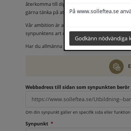
återkomma till dig behöver du även fylla i dina k
På www.solleftea.se använ
gärna tänka på att vara så tydlig som möjligt för 
Vår ambition är att besvara synpunkter så snart
synpunktens art och omfång.
Godkänn nödvändiga 
Har du allmänna synpunkter, klagomål eller ber
E
Webbadress till sidan som synpunkten berör
Om din synpunkt gäller en specifik sida eller funktion
(obligatorisk)
Synpunkt
*