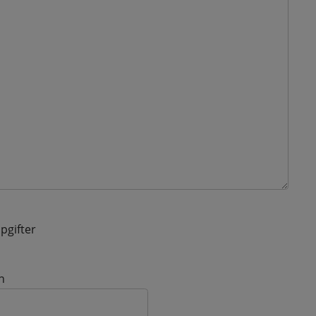
pgifter
n