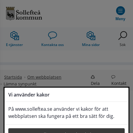
Hoppa till innehåll
Meny
E-tjänster
Kontakta oss
Mina sidor
Sök
Startsida
Om webbplatsen
Dela
Kontakt
Lämna synpunkt
Vi använder kakor
Lämna synpunkt
På www.solleftea.se använder vi kakor för att
Lyssna
webbplatsen ska fungera på ett bra sätt för dig.
Här kan du lämna synpunkter, förslag och 
klagomål, men också ge oss beröm på hemsida 