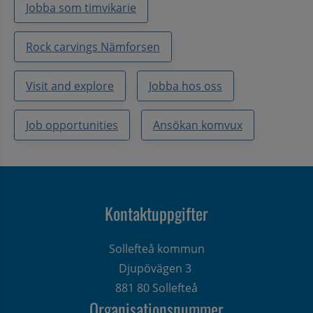
Jobba som timvikarie
Rock carvings Nämforsen
Visit and explore
Jobba hos oss
Job opportunities
Ansökan komvux
Kontaktuppgifter
Sollefteå kommun
Djupövägen 3 
881 80 Sollefteå
Organisationsnummer