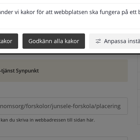
ontaktuppgifter. När du skriver in din synpunkt får du 
der vi kakor för att webbplatsen ska fungera på ett br
att vi ska kunna hjälpa dig bättre.
 som möjligt, men svarstiden beror givetvis på 
kakor
Godkänn alla kakor
Anpassa instä
öm gör du det via e-tjänsten Synpunkt
-tjänst Synpunkt
 kan du skriva in webbadressen till sidan här.