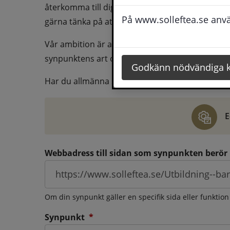
återkomma till dig behöver du även fylla i dina k
På www.solleftea.se använ
gärna tänka på att vara så tydlig som möjligt för 
Vår ambition är att besvara synpunkter så snart
synpunktens art och omfång.
Godkänn nödvändiga 
Har du allmänna synpunkter, klagomål eller ber
E
Webbadress till sidan som synpunkten berör
Om din synpunkt gäller en specifik sida eller funktion
(obligatorisk)
Synpunkt
*