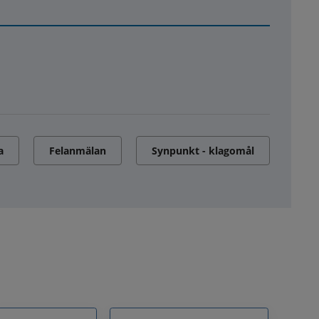
a
Felanmälan
Synpunkt - klagomål