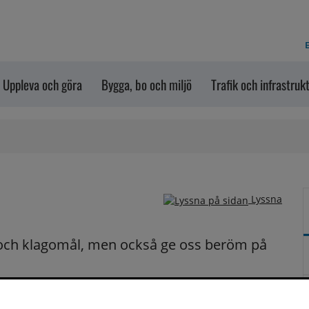
E
Uppleva och göra
Bygga, bo och miljö
Trafik och infrastruk
Lyssna
och klagomål, men också ge oss beröm på 
n dem via formuläret nedanför. Vill du att vi ska 