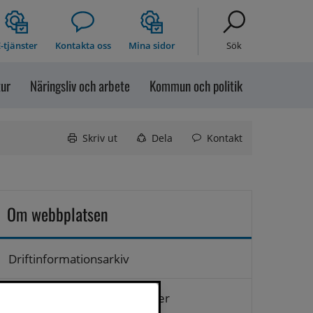
-tjänster
Kontakta oss
Mina sidor
Sök
tur
Näringsliv och arbete
Kommun och politik
Skriv ut
Dela
Kontakt
Om webbplatsen
Driftinformationsarkiv
Hantering av personuppgifter