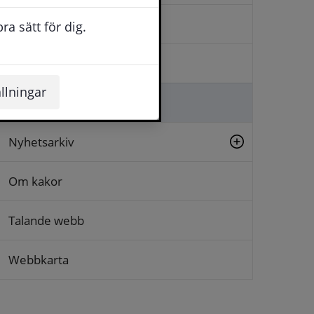
Kontakta oss
a sätt för dig.
Logga in
llningar
Lämna synpunkt
Nyhetsarkiv
Om kakor
Talande webb
Webbkarta