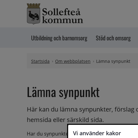
Hoppa till innehåll
Utbildning och barnomsorg
Stöd och omsorg
Startsida
Om webbplatsen
Lämna synpunkt
Lämna synpunkt
Här kan du lämna synpunkter, förslag 
hemsida eller särskild sida.
Vi använder kakor
Har du synpunkter på webbplatsen kan du skicka i