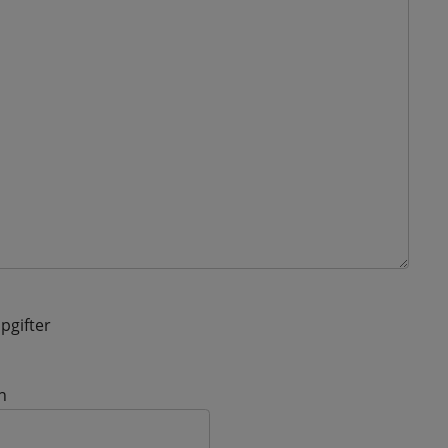
pgifter
n