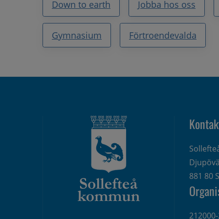
Down to earth
Jobba hos oss
Gymnasium
Förtroendevalda
Kontak
Solleft
Djupövä
881 80 S
Organi
212000-