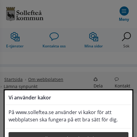
Hoppa till innehåll
Meny
E-tjänster
Kontakta oss
Mina sidor
Sök
Startsida
Om webbplatsen
Dela
Kontakt
Lämna synpunkt
Vi använder kakor
Lämna synpunkt
På www.solleftea.se använder vi kakor för att
Lyssna
webbplatsen ska fungera på ett bra sätt för dig.
Här kan du lämna synpunkter, förslag och 
klagomål, men också ge oss beröm på hemsida 