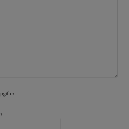
pgifter
n