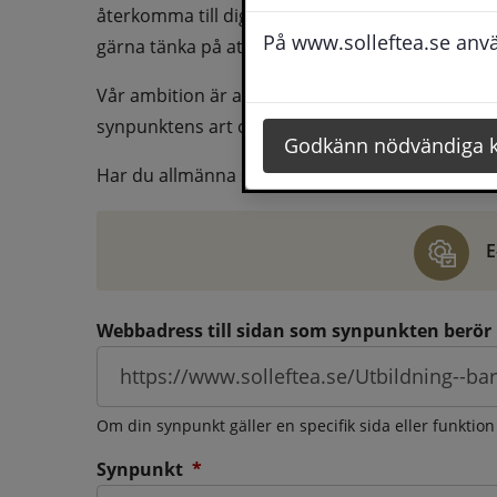
återkomma till dig behöver du även fylla i dina k
På www.solleftea.se använ
gärna tänka på att vara så tydlig som möjligt för 
Vår ambition är att besvara synpunkter så snart
synpunktens art och omfång.
Godkänn nödvändiga 
Har du allmänna synpunkter, klagomål eller ber
E
Webbadress till sidan som synpunkten berör
Om din synpunkt gäller en specifik sida eller funktion
(obligatorisk)
Synpunkt
*