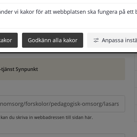
ontaktuppgifter. När du skriver in din synpunkt får du 
der vi kakor för att webbplatsen ska fungera på ett br
att vi ska kunna hjälpa dig bättre.
 som möjligt, men svarstiden beror givetvis på 
kakor
Godkänn alla kakor
Anpassa instä
öm gör du det via e-tjänsten Synpunkt
-tjänst Synpunkt
 kan du skriva in webbadressen till sidan här.