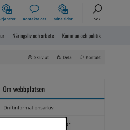
-tjänster
Kontakta oss
Mina sidor
Sök
tur
Näringsliv och arbete
Kommun och politik
Skriv ut
Dela
Kontakt
Om webbplatsen
Driftinformationsarkiv
Hantering av personuppgifter