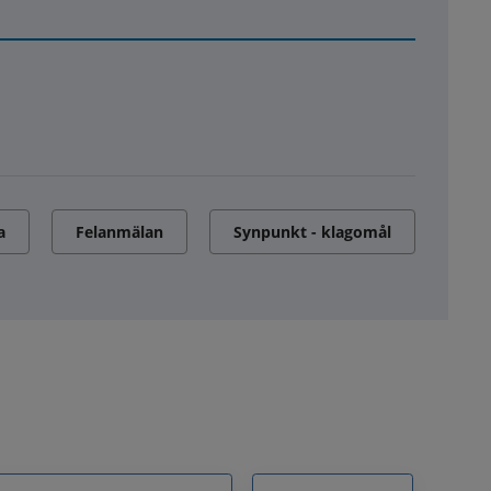
a
Felanmälan
Synpunkt - klagomål