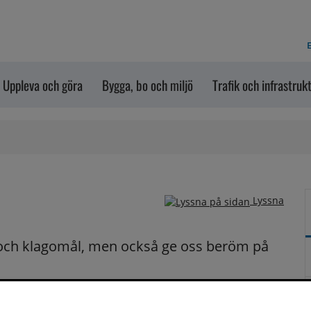
E
Uppleva och göra
Bygga, bo och miljö
Trafik och infrastruk
Lyssna
och klagomål, men också ge oss beröm på 
n dem via formuläret nedanför. Vill du att vi ska 