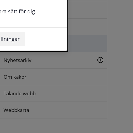
Kontakta oss
a sätt för dig.
Logga in
llningar
Lämna synpunkt
Nyhetsarkiv
Om kakor
Talande webb
Webbkarta