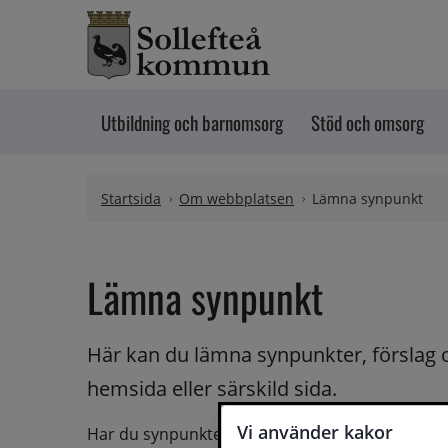
Hoppa till innehåll
Utbildning och barnomsorg
Stöd och omsorg
Startsida
Om webbplatsen
Lämna synpunkt
Lämna synpunkt
Här kan du lämna synpunkter, förslag 
hemsida eller särskild sida.
Vi använder kakor
Har du synpunkter på webbplatsen kan du skicka i