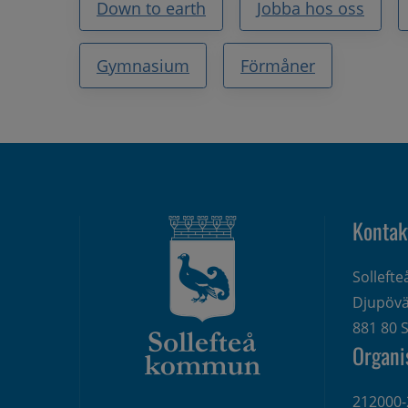
Down to earth
Jobba hos oss
Gymnasium
Förmåner
Kontak
Solleft
Djupövä
881 80 S
Organi
212000-