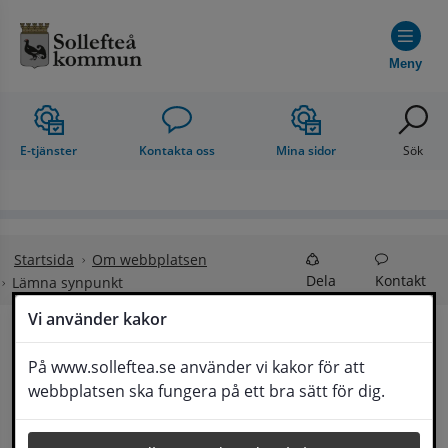
Hoppa till innehåll
Meny
E-tjänster
Kontakta oss
Mina sidor
Sök
Startsida
Om webbplatsen
Dela
Kontakt
Lämna synpunkt
Vi använder kakor
Lämna synpunkt
På www.solleftea.se använder vi kakor för att
Lyssna
webbplatsen ska fungera på ett bra sätt för dig.
Här kan du lämna synpunkter, förslag och 
klagomål, men också ge oss beröm på hemsida 