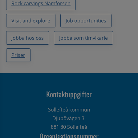
Rock carvings Nämforsen
Visit and explore
Job opportunities
Jobba hos oss
Jobba som timvikarie
Priser
Kontaktuppgifter
Sollefteå kommun
Djupövägen 3 
881 80 Sollefteå
Organisationsnummer