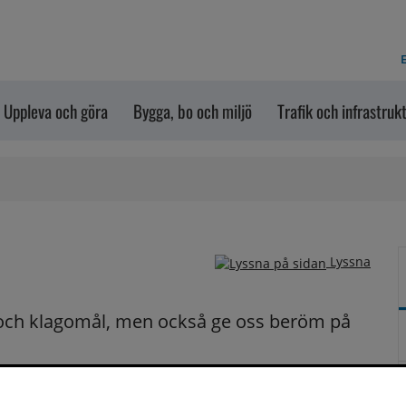
E
Uppleva och göra
Bygga, bo och miljö
Trafik och infrastruk
Lyssna
och klagomål, men också ge oss beröm på 
n dem via formuläret nedanför. Vill du att vi ska 