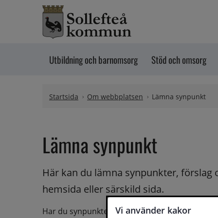
Hoppa till innehåll
Utbildning och barnomsorg
Stöd och omsorg
Startsida
Om webbplatsen
Lämna synpunkt
Lämna synpunkt
Här kan du lämna synpunkter, förslag 
hemsida eller särskild sida.
Vi använder kakor
Har du synpunkter på webbplatsen kan du skicka i