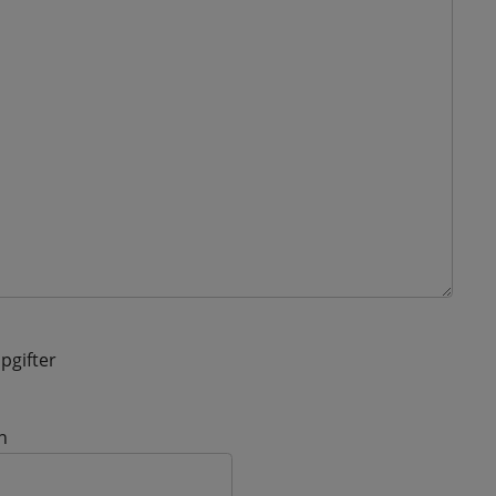
pgifter
n