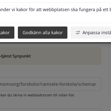
ontaktuppgifter. När du skriver in din synpunkt får du 
der vi kakor för att webbplatsen ska fungera på ett br
att vi ska kunna hjälpa dig bättre.
 som möjligt, men svarstiden beror givetvis på 
kakor
Godkänn alla kakor
Anpassa instä
öm gör du det via e-tjänsten Synpunkt
-tjänst Synpunkt
 kan du skriva in webbadressen till sidan här.