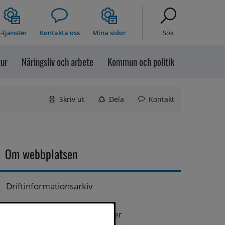
-tjänster
Kontakta oss
Mina sidor
Sök
tur
Näringsliv och arbete
Kommun och politik
Skriv ut
Dela
Kontakt
Om webbplatsen
Driftinformationsarkiv
Hantering av personuppgifter