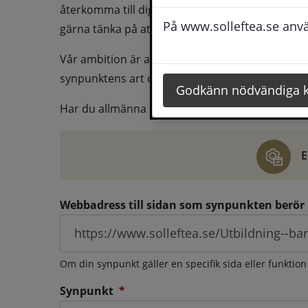
återkomma till dig behöver du även fylla i dina k
På www.solleftea.se använ
gärna tänka på att vara så tydlig som möjligt för 
Vår ambition är att besvara synpunkter så snart
synpunktens art och omfång.
Godkänn nödvändiga 
Har du allmänna synpunkter, klagomål eller ber
E
Webbadress till sidan som synpunkten berör
Om din synpunkt gäller en specifik sida eller funktion
(obligatorisk)
Synpunkt
*