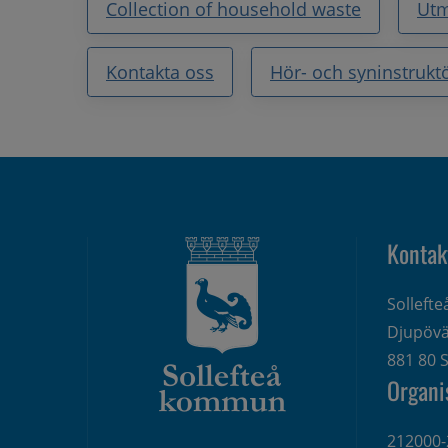
Collection of household waste
Utm
Kontakta oss
Hör- och syninstrukt
Kontak
Solleft
Djupövä
881 80 S
Organi
212000-