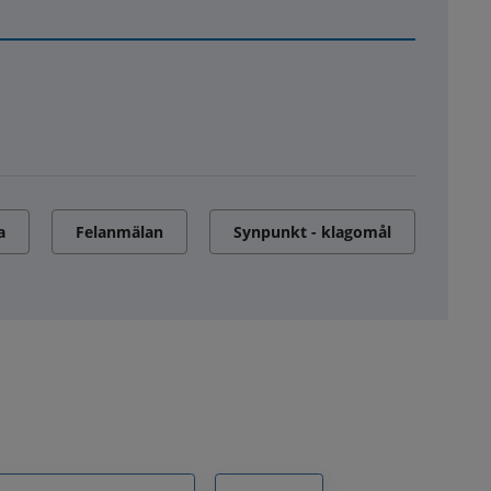
a
Felanmälan
Synpunkt - klagomål