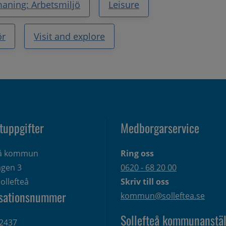
aning: Arbetsmiljö
Leisure
ör
Visit and explore
tuppgifter
Medborgarservice
eå kommun
Ring oss
gen 3 
0620 - 68 20 00
ollefteå
Skriv till oss
sationsnummer
kommun@solleftea.se
Sollefteå kommunanstäl
2437