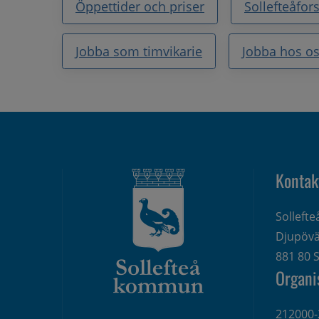
Öppettider och priser
Sollefteåfor
Jobba som timvikarie
Jobba hos o
Kontak
Solleft
Djupövä
881 80 S
Organi
212000-