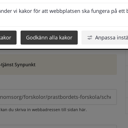
ontaktuppgifter. När du skriver in din synpunkt får du 
der vi kakor för att webbplatsen ska fungera på ett br
att vi ska kunna hjälpa dig bättre.
 som möjligt, men svarstiden beror givetvis på 
kakor
Godkänn alla kakor
Anpassa instä
öm gör du det via e-tjänsten Synpunkt
-tjänst Synpunkt
 kan du skriva in webbadressen till sidan här.