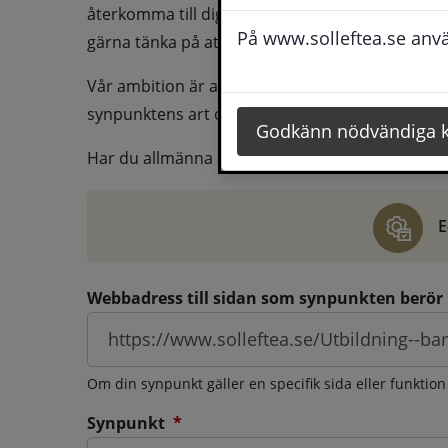
återkomma till dig behöver du även fylla i dina k
På www.solleftea.se använ
gärna tänka på att vara så tydlig som möjligt för 
Vår ambition är att besvara synpunkter så snart
synpunktens art och omfång.
Godkänn nödvändiga 
Har du allmänna synpunkter, klagomål eller ber
E
Webbadress till sidan som synpunkten berör
Om din synpunkt gäller en specifik sida eller funktion
(obligatorisk)
Synpunkt
*