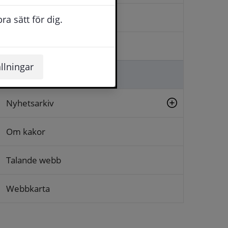
Kontakta oss
a sätt för dig.
Logga in
llningar
Lämna synpunkt
Nyhetsarkiv
Om kakor
Talande webb
Webbkarta