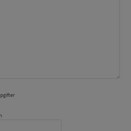
pgifter
n