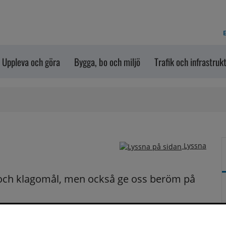
E
Uppleva och göra
Bygga, bo och miljö
Trafik och infrastruk
Lyssna
och klagomål, men också ge oss beröm på 
n dem via formuläret nedanför. Vill du att vi ska 