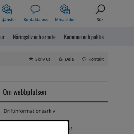
-tjänster
Kontakta oss
Mina sidor
Sök
tur
Näringsliv och arbete
Kommun och politik
Skriv ut
Dela
Kontakt
Om webbplatsen
Driftinformationsarkiv
Hantering av personuppgifter