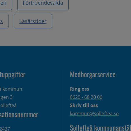
sen
Förtroendevalda
ss
Läsårstider
tuppgifter
Medborgarservice
eå kommun
Ring oss
gen 3 
0620 - 68 20 00
ollefteå
Skriv till oss
sationsnummer
kommun@solleftea.se
Sollefteå kommunanstäl
2437