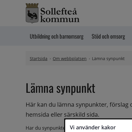
Hoppa till innehåll
Utbildning och barnomsorg
Stöd och omsorg
Startsida
Om webbplatsen
Lämna synpunkt
Lämna synpunkt
Här kan du lämna synpunkter, förslag 
hemsida eller särskild sida.
Vi använder kakor
Har du synpunkter på webbplatsen kan du skicka i