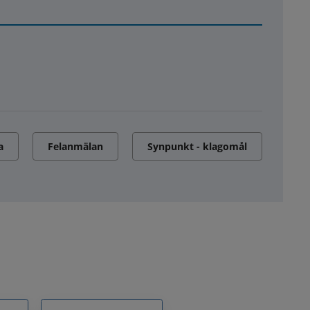
a
Felanmälan
Synpunkt - klagomål