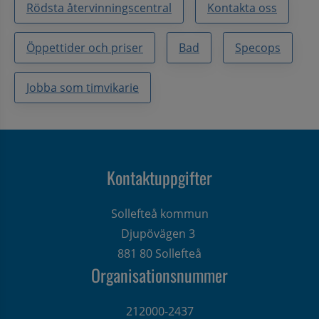
Rödsta återvinningscentral
Kontakta oss
Öppettider och priser
Bad
Specops
Jobba som timvikarie
Kontaktuppgifter
Sollefteå kommun
Djupövägen 3 
881 80 Sollefteå
Organisationsnummer
212000-2437