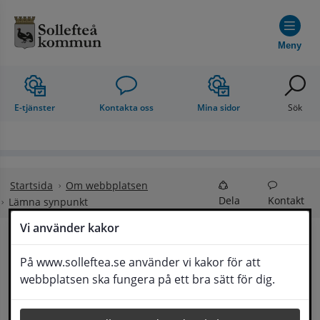
Hoppa till innehåll
Meny
E-tjänster
Kontakta oss
Mina sidor
Sök
Startsida
Om webbplatsen
Dela
Kontakt
Lämna synpunkt
Vi använder kakor
Lämna synpunkt
På www.solleftea.se använder vi kakor för att
Lyssna
webbplatsen ska fungera på ett bra sätt för dig.
Här kan du lämna synpunkter, förslag och 
klagomål, men också ge oss beröm på hemsida 