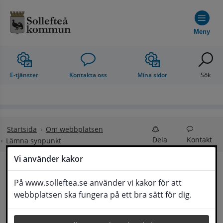
Hoppa till innehåll
Meny
E-tjänster
Kontakta oss
Mina sidor
Sök
Startsida
Om webbplatsen
Dela
Kontakt
Lämna synpunkt
Vi använder kakor
Lämna synpunkt
På www.solleftea.se använder vi kakor för att
Lyssna
webbplatsen ska fungera på ett bra sätt för dig.
Här kan du lämna synpunkter, förslag och 
klagomål, men också ge oss beröm på hemsida 