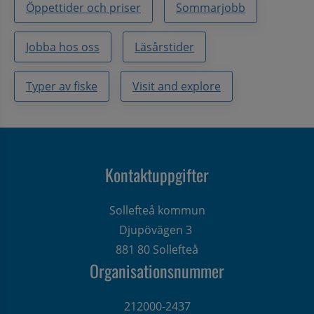
Öppettider och priser
Sommarjobb
Jobba hos oss
Läsårstider
Typer av fiske
Visit and explore
Kontaktuppgifter
Sollefteå kommun
Djupövägen 3 
881 80 Sollefteå
Organisationsnummer
212000-2437