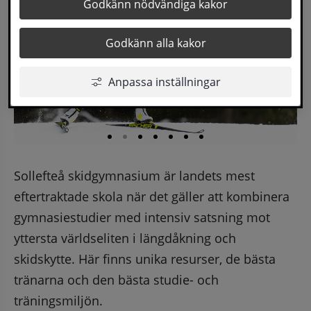
Godkänn nödvändiga kakor
Godkänn alla kakor
Anpassa inställningar
Sollefteå skidgymnasium är landets mest 
eftertraktade skola när det gäller att kombinera 
gymnasiestudier med intensiv satsning mot 
yttersta världseliten i längdåkning och 
skidskytte. Här finns unika resurser, de bästa 
tränarna och den bästa studie- och 
träningsmiljön.