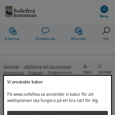
Hoppa till innehåll
Meny
E-tjänster
Kontakta oss
Mina sidor
Sök
Startsida
Utbildning och barnomsorg
Dela
Kontakt
Gymnasium
Program
Skidgymnasiet
Vi använder kakor
Skidgymnasiet
På www.solleftea.se använder vi kakor för att
Lyssna
webbplatsen ska fungera på ett bra sätt för dig.