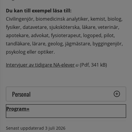
Du kan till exempel läsa till:
Civilingenjör, biomedicinsk analytiker, kemist, biolog, 
fysiker, datavetare, sjuksköterska, läkare, veterinär, 
apotekare, advokat, fysioterapeut, logoped, pilot, 
tandläkare, lärare, geolog, jägmästare, byggingenjör, 
psykolog eller optiker.
Pdf, 341 kB, öppnas i nyt
Intervjuer av tidigare NA-elever
 (Pdf, 341 kB)
Personal
Program»
Senast uppdaterad
3 juli 2026