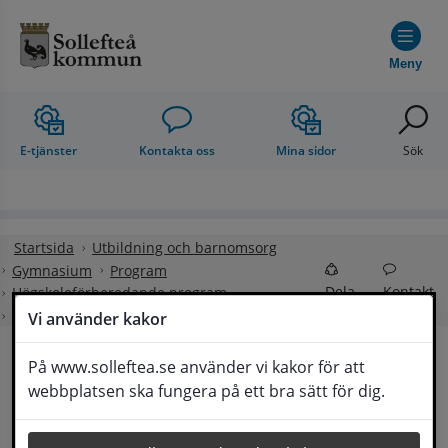
Hoppa till innehåll
Meny
E-tjänster
Kontakta oss
Mina sidor
Sök
Startsida
Utbildning och barnomsorg
Gymnasium
Program
Dela
Kontakt
Högskoleförberedande program
Naturvetenskapsprogrammet (NA)
Vi använder kakor
På www.solleftea.se använder vi kakor för att
webbplatsen ska fungera på ett bra sätt för dig.
Lyssna
Naturvetenskapsprogrammet (NA)