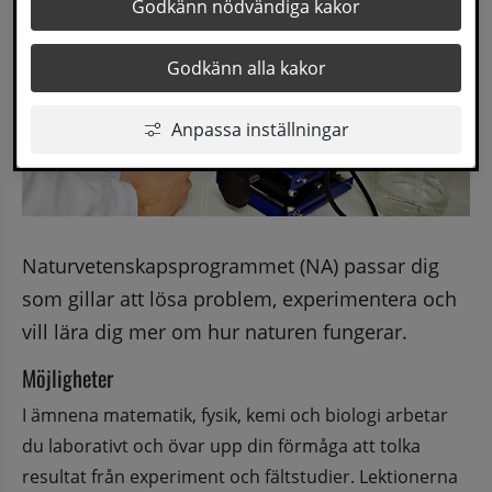
Godkänn nödvändiga kakor
Godkänn alla kakor
Anpassa inställningar
Naturvetenskapsprogrammet (NA) passar dig 
som gillar att lösa problem, experimentera och 
vill lära dig mer om hur naturen fungerar.
Möjligheter
I ämnena matematik, fysik, kemi och biologi arbetar 
du laborativt och övar upp din förmåga att tolka 
resultat från experiment och fältstudier. Lektionerna 