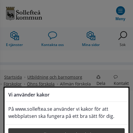
Hoppa till innehåll
Meny
E-tjänster
Kontakta oss
Mina sidor
Sök
Startsida
Utbildning och barnomsorg
Dela
Kontakt
Förskolor
Öhns förskola
Allmän förskola
Vi använder kakor
Allmän förskola
På www.solleftea.se använder vi kakor för att
Lyssna
webbplatsen ska fungera på ett bra sätt för dig.
Gäller från och med augusti det år barnet fyller 
3 år