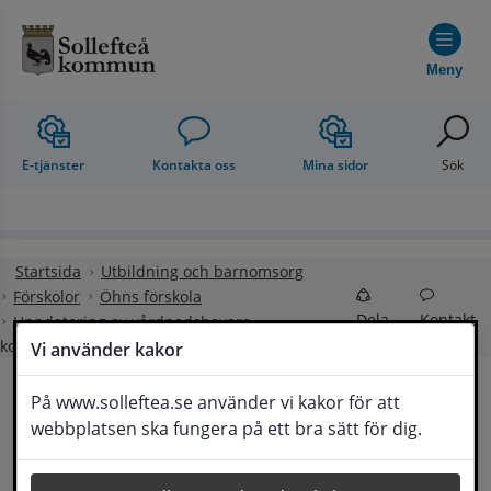
Hoppa till innehåll
Meny
E-tjänster
Kontakta oss
Mina sidor
Sök
Startsida
Utbildning och barnomsorg
Förskolor
Öhns förskola
Dela
Kontakt
Uppdatering av vårdnadshavare
kontaktuppgifter
Vi använder kakor
På www.solleftea.se använder vi kakor för att
Uppdatering av 
webbplatsen ska fungera på ett bra sätt för dig.
Lyssna
vårdnadshavare kontaktuppgifter