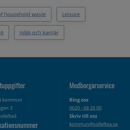
of household waste
Leisure
jö
Jobb och karriär
tuppgifter
Medborgarservice
eå kommun
Ring oss
gen 3 
0620 - 68 20 00
ollefteå
Skriv till oss
sationsnummer
kommun@solleftea.se