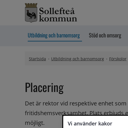
Hoppa till innehåll
Utbildning och barnomsorg
Stöd och omsorg
Startsida
Utbildning och barnomsorg
Förskolor
Placering
Det är rektor vid respektive enhet som 
fritidshemsverksamhet. Plats erbjuds en
möjligt.
Vi använder kakor