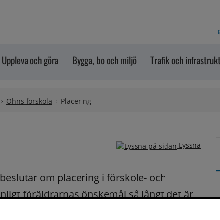
E
Uppleva och göra
Bygga, bo och miljö
Trafik och infrastruk
Öhns förskola
Placering
Lyssna
beslutar om placering i förskole- och 
ligt föräldrarnas önskemål så långt det är 