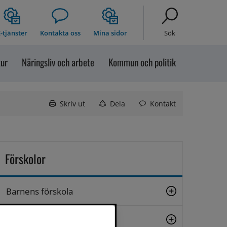
-tjänster
Kontakta oss
Mina sidor
Sök
tur
Näringsliv och arbete
Kommun och politik
Skriv ut
Dela
Kontakt
Förskolor
Barnens förskola
Helgums förskola