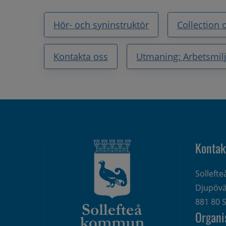
Hör- och syninstruktör
Collection 
Kontakta oss
Utmaning: Arbetsmil
Kontak
Solleft
Djupövä
881 80 S
Organi