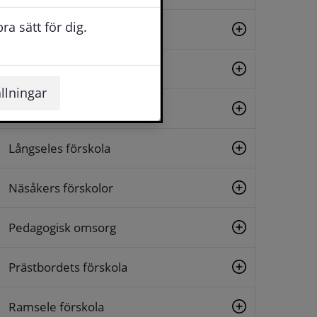
a sätt för dig.
Junsele förskola
Kalknäs förskola
llningar
Lillängets förskola
Långseles förskola
Näsåkers förskolor
Pedagogisk omsorg
Prästbordets förskola
Ramsele förskola