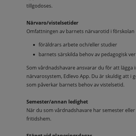
tillgodoses.
Närvaro/vistelsetider
Omfattningen av barnets närvarotid i förskolan 
föräldrars arbete och/eller studier
barnets särskilda behov av pedagogisk ve
Som vårdnadshavare ansvarar du för att lägga in d
närvarosystem, Edlevo App. Du är skuldig att i 
som påverkar barnets behov av vistelsetid. 
Semester/annan ledighet
När du som vårdnadshavare har semester eller an
fritidshem.
Stängt vid planeringsdagar