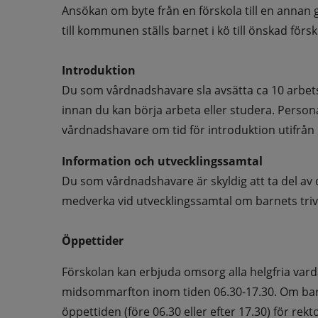
Ansökan om byte från en förskola till en annan
till kommunen ställs barnet i kö till önskad förs
Introduktion
Du som vårdnadshavare sla avsätta ca 10 arbetsd
innan du kan börja arbeta eller studera. Perso
vårdnadshavare om tid för introduktion utifrån
Information och utvecklingssamtal
Du som vårdnadshavare är skyldig att ta del av 
medverka vid utvecklingssamtal om barnets trivs
Öppettider
Förskolan kan erbjuda omsorg alla helgfria vard
midsommarfton inom tiden 06.30-17.30. Om barne
öppettiden (före 06.30 eller efter 17.30) för rek