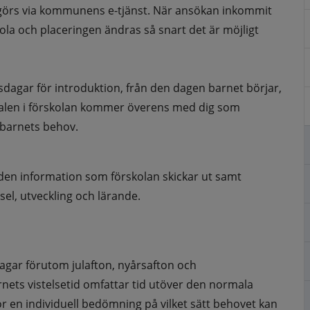
 görs via kommunens e-tjänst. När ansökan inkommit 
kola och placeringen ändras så snart det är möjligt
agar för introduktion, från den dagen barnet börjar, 
nalen i förskolan kommer överens med dig som 
 barnets behov.
den information som förskolan skickar ut samt 
el, utveckling och lärande. 
agar förutom julafton, nyårsafton och 
ts vistelsetid omfattar tid utöver den normala 
tor en individuell bedömning på vilket sätt behovet kan 