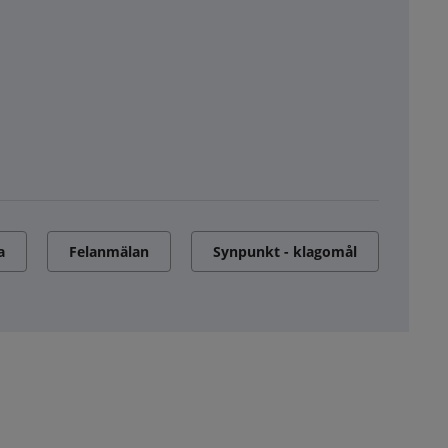
a
Felanmälan
Synpunkt - klagomål