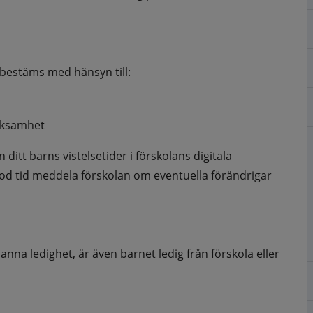
bestäms med hänsyn till: 
rksamhet
itt barns vistelsetider i förskolans digitala 
god tid meddela förskolan om eventuella förändrigar 
na ledighet, är även barnet ledig från förskola eller 