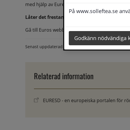
med hjälp av Eures kan du få lättillgänlig infor
På www.solleftea.se använ
Låter det frestande att få utforska världen? 
Gå till Euros webb och registrera dig nu!
Godkänn nödvändiga 
Senast uppdaterad
6 mars 2020
Relaterad information
EURESD - en europeiska portalen för rörl