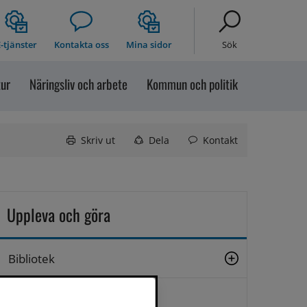
-tjänster
Kontakta oss
Mina sidor
Sök
tur
Näringsliv och arbete
Kommun och politik
Skriv ut
Dela
Kontakt
Uppleva och göra
Bibliotek
Bilddatabas Sollefteå