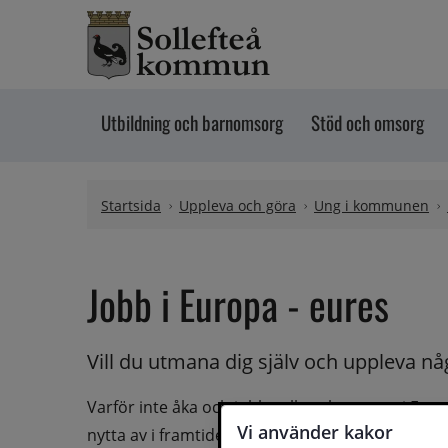
Hoppa till innehåll
Utbildning och barnomsorg
Stöd och omsorg
Startsida
Uppleva och göra
Ung i kommunen
Jobb i Europa - eures
Vill du utmana dig själv och uppleva nå
Varför inte åka och jobba eller plugga ute i Eu
Vi använder kakor
nytta av i framtiden, och för att inte tala om h