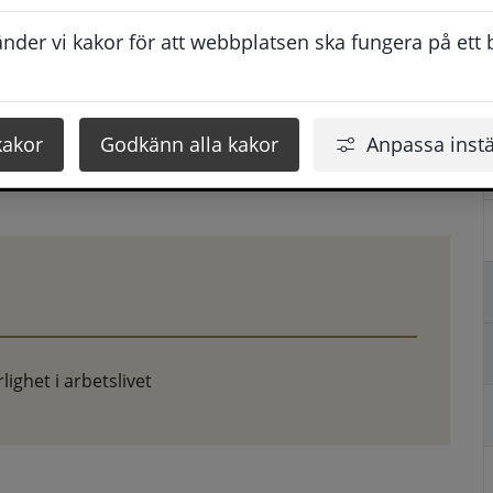
mation om arbets- och utbildningsmöjligheter i Europa.
der vi kakor för att webbplatsen ska fungera på ett br
kakor
Godkänn alla kakor
Anpassa instä
ighet i arbetslivet