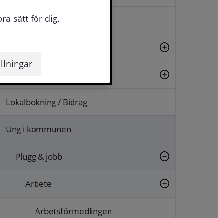
a sätt för dig.
Evenemang
Fritid
llningar
Kultur
Lokalbokning / Bidrag
Ung i kommunen
Plugg & jobb
Arbete
Arbetsförmedlingen