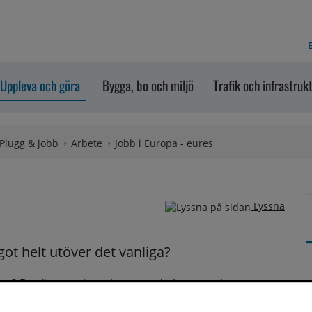
E
Uppleva och göra
Bygga, bo och miljö
Trafik och infrastruk
Plugg & jobb
Arbete
Jobb i Europa - eures
Lyssna
got helt utöver det vanliga?
ropa? Det är en erfarenhet som du kommer ha stor 
ur roligt du kommer ha det! Möjligheterna är många och 