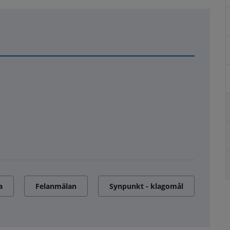
a
Felanmälan
Synpunkt - klagomål