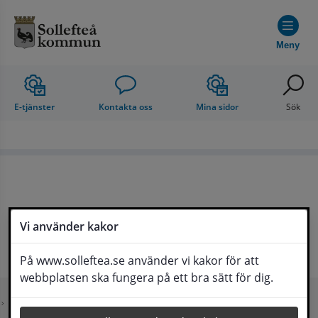
Hoppa till innehåll
Meny
E-tjänster
Kontakta oss
Mina sidor
Sök
Vi använder kakor
På www.solleftea.se använder vi kakor för att
webbplatsen ska fungera på ett bra sätt för dig.
Startsida
Uppleva och göra
Go Sollefteå
Kontakta en Sollefteåbo
Dela
Kontakt