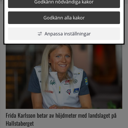
Världsstjärnan
Godkänn nödvändiga kakor
Godkänn alla kakor
Världsstjärnan
Lyssna
Anpassa inställningar
Frida Karlsson betar av höjdmeter med landslaget på 
Hallstaberget