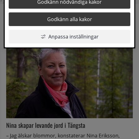
Jordnära
Godkänn nödvändiga kakor
Godkänn alla kakor
Jordnära
Lyssna
Anpassa inställningar
Nina skapar levande jord i Tängsta
– Jag älskar blommor, konstaterar Nina Eriksson, 