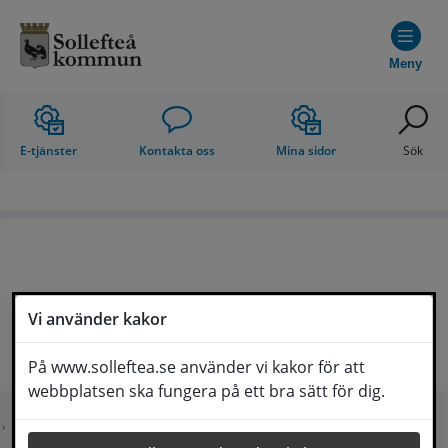
Hoppa till innehåll
Meny
E-tjänster
Kontakta oss
Mina sidor
Sök
Vi använder kakor
På www.solleftea.se använder vi kakor för att
webbplatsen ska fungera på ett bra sätt för dig.
Startsida
Uppleva och göra
Go Sollefteå
Kontakta en Sollefteåbo
Dela
Kontakt