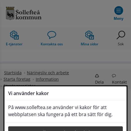
Hoppa till innehåll
Meny
E-tjänster
Kontakta oss
Mina sidor
Sök
Startsida
Näringsliv och arbete
Starta företag
Information
Dela
Kontakt
Företagsregister
Vi använder kakor
Företagsregister
På www.solleftea.se använder vi kakor för att
Lyssna
webbplatsen ska fungera på ett bra sätt för dig.
Här hittar du samtliga företag i Sollefteå 
kommun.