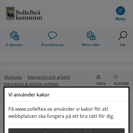
Hoppa till innehåll
Meny
E-tjänster
Kontakta oss
Mina sidor
Sök
Startsida
Näringsliv och arbete
Dela
Kontakt
Näringsliv & arbete nyheter
Vi använder kakor
Nyhetsbrev v. 41 – 
På www.solleftea.se använder vi kakor för att
Lyssna
webbplatsen ska fungera på ett bra sätt för dig.
Matat med senaste nytt för och om företag 
i Sollefteå kommun!