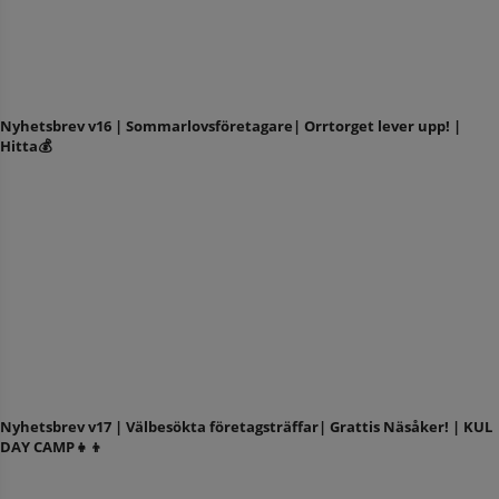
Nyhetsbrev v16 | Sommarlovsföretagare| Orrtorget lever upp! |
Hitta💰
Nyhetsbrev v17 | Välbesökta företagsträffar| Grattis Näsåker! | KUL
DAY CAMP👧👦