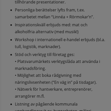
tillhörande presentationer.
Personliga berättelser lyfts fram, t.ex. 
samarbetet mellan “Linnéa + Rörmokar’n”.
Inspirationskväll erbjuds med: mat och 
alkoholfria alternativ (med musik!)
Workshop i internationell e-handel erbjuds (bl.a. 
tull, logistik, marknader).
Stöd och verktyg till företag ges:
• Platsvarumärkets verktygslåda att använda i 
marknadsföring.
• Möjlighet att boka rådgivning med 
näringslivsenheten (“En väg in” på tisdagar).
• Nätverk för hantverkare, entreprenörer, 
arrangörer m.fl.
Listning av pågående kommunala 
upphandlingar (t.ex. byggarbeten, måleri, 