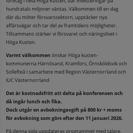
företag i hela Höga Kusten, där investeringar på 
hundratals miljoner väntas. Välkommen till en dag 
där du möter försvarssektorn, upptäcker nya 
affärsvägar och tar del av framtidens möjligheter. 
Tillsammans stärker vi försvaret och näringslivet i 
Höga Kusten.
Varmt välkommen 
önskar Höga kusten-
kommunerna Härnösand, Kramfors, Örnsköldsvik och 
Sollefteå i samarbete med Region Västernorrland och 
IUC Västernorrland
Det är kostnadsfritt att delta på konferensen och 
då ingår lunch och fika.
Dock utgår en avbokningavgift på 800 kr + moms 
för avbokning som görs efter den 11 januari 2026.
På denna sida uppdateras programmet med talare, 