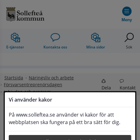
Hoppa till innehåll
Meny
E-tjänster
Kontakta oss
Mina sidor
Sök
Startsida
Näringsliv och arbete
Försvarsentreprenörsdagen
Dela
Kontakt
Inbjudan och program
Vi använder kakor
På www.solleftea.se använder vi kakor för att
Artikeln publicerades 16 januari 2026
webbplatsen ska fungera på ett bra sätt för dig.