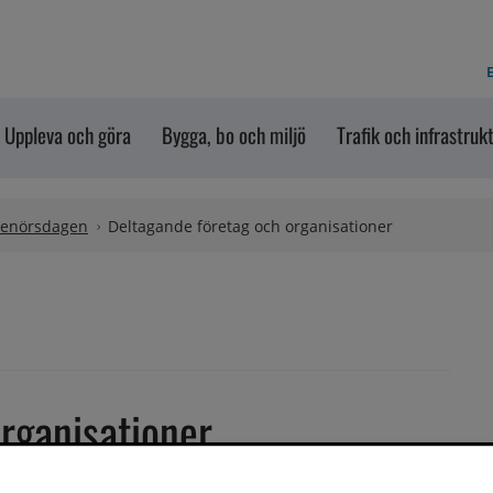
E
Uppleva och göra
Bygga, bo och miljö
Trafik och infrastruk
renörsdagen
Deltagande företag och organisationer
rganisationer
ras inom kort. 