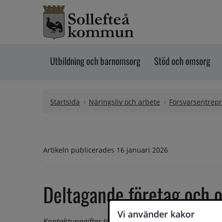
Hoppa till innehåll
Utbildning och barnomsorg
Stöd och omsorg
Startsida
Näringsliv och arbete
Försvarsentrep
Artikeln publicerades 16 januari 2026
Deltagande företag och o
Vi använder kakor
Kontaktuppgifter till samtliga presentatörer publice