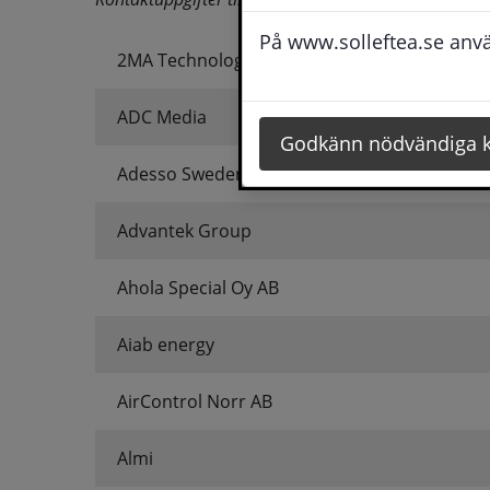
På www.solleftea.se använ
2MA Technology AB
ADC Media
Godkänn nödvändiga 
Adesso Sweden
Advantek Group
Ahola Special Oy AB
Aiab energy
AirControl Norr AB
Almi