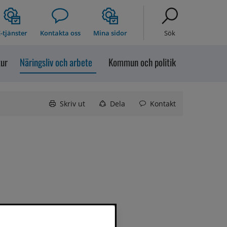
-tjänster
Kontakta oss
Mina sidor
Sök
tur
Näringsliv och arbete
Kommun och politik
Skriv ut
Dela
Kontakt