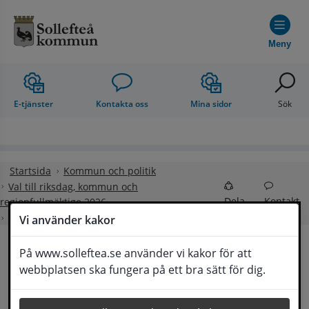
Hoppa till innehåll
Meny
E-tjänster
Kontakta oss
Mina sidor
Sök
Startsida
Kommun och politik
Val till riksdag, kommun och
Dela
Kontakt
regionfullmäktige 2026
Rösta med bud
Vi använder kakor
På www.solleftea.se använder vi kakor för att
Rösta med bud
webbplatsen ska fungera på ett bra sätt för dig.
Lyssna
Att rösta med bud betyder att någon annan än 