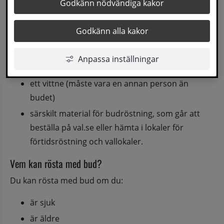
Godkänn nödvändiga kakor
du själv lämnar din röst i en vallokal eller lokal 
för förtidsröstning.
Godkänn alla kakor
För att kunna rösta med bud behöver du:
Anpassa inställningar
ett bud
ett vittne (måste vara en annan person än 
budet)
särskilt material för budröstning, som går att 
beställa på val.se eller hämta i lokaler för 
förtidsröstning och vallokaler.
Vem kan rösta med bud?
Du kan rösta med bud om du:
är sjuk
är äldre