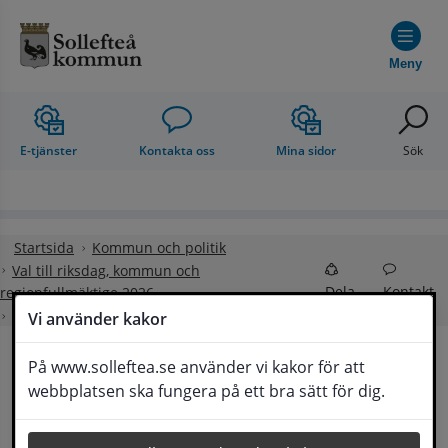
Hoppa till innehåll
Meny
E-tjänster
Kontakta oss
Mina sidor
Sök
Startsida
Kommun och politik
Val till riksdag, kommun och
Dela
Kontakt
regionfullmäktige 2026
Ambulerande röstmottagare
Vi använder kakor
På www.solleftea.se använder vi kakor för att
Ambulerande 
webbplatsen ska fungera på ett bra sätt för dig.
Lyssna
röstmottagare