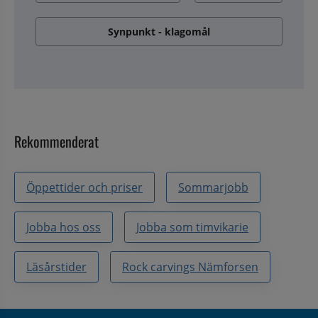
Synpunkt - klagomål
Rekommenderat
Öppettider och priser
Sommarjobb
Jobba hos oss
Jobba som timvikarie
Läsårstider
Rock carvings Nämforsen