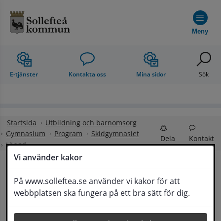
Hoppa till innehåll
Meny
E-tjänster
Kontakta oss
Mina sidor
Sök
Startsida
Utbildning och barnomsorg
Gymnasium
Program
Skidgymnasiet
Dela
Kontakt
Längd
Vi använder kakor
Längd
På www.solleftea.se använder vi kakor för att
Lyssna
webbplatsen ska fungera på ett bra sätt för dig.