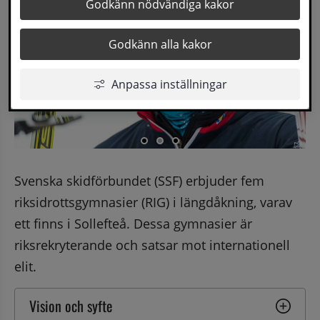
Godkänn nödvändiga kakor
Godkänn alla kakor
Anpassa inställningar
Svenska skidförbundet (SSF) erbjuder fem 
riksidrottsgymnasier (RIG) i längdåkning, varav 
ett finns i Sollefteå. Dessa gymnasier är 
riksrekryterande och satsar mot internationell 
elit.
Vision och syfte