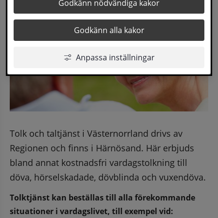
Godkänn nödvändiga kakor
Godkänn alla kakor
Anpassa inställningar
Tolk och taltjänst i Västernorrland drivs av 
Regionen och finns i Härnösand. Här erbjuds 
bland annat kostnadsfri vardagstolkning till 
döva, hörselskadade, dövblinda och vuxendöva.
Tolktjänst kan beställas till alla förekommande 
situationer i vardagslivet, till exempel vid: