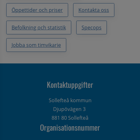
Öppettider och priser
Kontakta oss
Befolkning och statistik
Specops
Jobba som timvikarie
Kontaktuppgifter
Sollefteå kommun
Djupövägen 3 
881 80 Sollefteå
Organisationsnummer