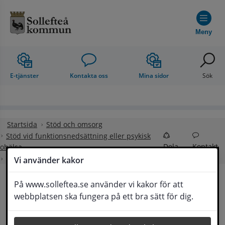
Hoppa till innehåll
Meny
E-tjänster
Kontakta oss
Mina sidor
Sök
Startsida
Stöd och omsorg
Stöd vid funktionsnedsättning eller psykisk
Dela
Kontakt
ohälsa
Tolk- och taltjänst
Vi använder kakor
På www.solleftea.se använder vi kakor för att
Tolk- och taltjänst
webbplatsen ska fungera på ett bra sätt för dig.
Lyssna