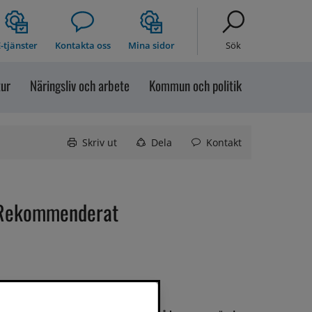
-tjänster
Kontakta oss
Mina sidor
Sök
tur
Näringsliv och arbete
Kommun och politik
Skriv ut
Dela
Kontakt
Rekommenderat