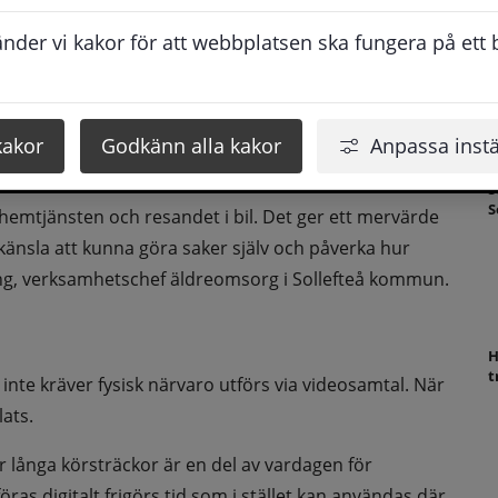
N
esök som ett alternativt sätt att utföra 
f
der vi kakor för att webbplatsen ska fungera på ett br
S
om videosamtal kan exempelvis tillsyn, 
öras digitalt i stället för fysiskt med 
ll kontinuitet och självständighet i 
kakor
Godkänn alla kakor
Anpassa instä
S
S
hemtjänsten och resandet i bil. Det ger ett mervärde 
vkänsla att kunna göra saker själv och påverka hur 
g, verksamhetschef äldreomsorg i Sollefteå kommun.
H
t
inte kräver fysisk närvaro utförs via videosamtal. När 
lats.
 långa körsträckor är en del av vardagen för 
ras digitalt frigörs tid som i stället kan användas där 