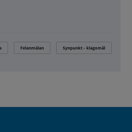
a
Felanmälan
Synpunkt - klagomål