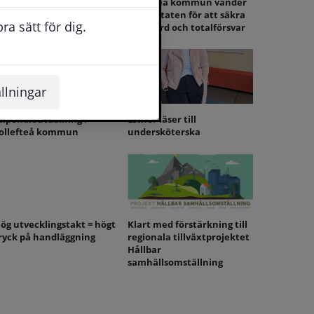
ya rutiner för
Sollefteå kommun vänder
rånvaroanmälan i
sig till staten för att säkra
a sätt för dig.
ollefteå kommuns skolor
akutvård och totalförsvar
llningar
tipendieutdelning i
Esther läser till
ollefteå kommun
undersköterska
ög utvecklingstakt = högt
Klart med förstärkning till
ryck på handläggning
regionala tillväxtprojektet
Hållbar
samhällsomställning