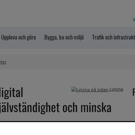
E
Uppleva och göra
Bygga, bo och miljö
Trafik och infrastruk
eter
gital 
Lyssna
jälvständighet och minska 