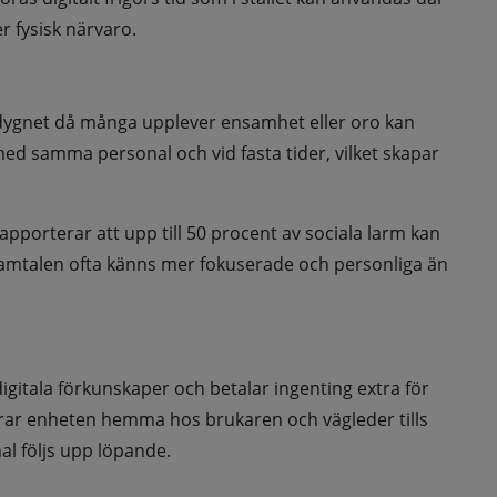
 fysisk närvaro.
å dygnet då många upplever ensamhet eller oro kan 
d samma personal och vid fasta tider, vilket skapar 
porterar att upp till 50 procent av sociala larm kan 
 samtalen ofta känns mer fokuserade och personliga än 
igitala förkunskaper och betalar ingenting extra för 
rar enheten hemma hos brukaren och vägleder tills 
al följs upp löpande.