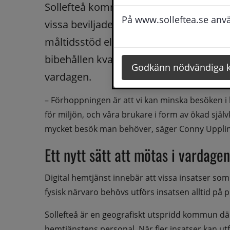
Sollefteå kommun inför nu digitala hemb
På www.solleftea.se använ
vissa beviljade hemtjänstinsatser. Gen
måltidsstöd eller sociala insatser genomf
bibehållen kvalitet och ökad möjlighet ti
Godkänn nödvändiga 
vardagen.
– Förhoppningen är att vi kan minska besöken i 
för miljön, och våra brukare i form av ökad själ
mycket besök man behöver, säger Conny Upplin
Ett nytt sätt att mötas i vardagen
Digital hemtjänst innebär att vissa insatser som 
fysisk närvaro behövs utförs insatsen alltid på p
Sollefteå är en geografiskt utspridd kommun där
hemtjänstens personal. När fler insatser kan utfö