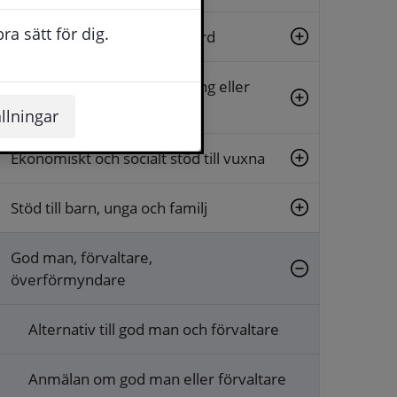
a sätt för dig.
Stöd inom hälso- och sjukvård
Stöd vid funktionsnedsättning eller
psykisk ohälsa
llningar
Ekonomiskt och socialt stöd till vuxna
Stöd till barn, unga och familj
God man, förvaltare,
överförmyndare
Alternativ till god man och förvaltare
Anmälan om god man eller förvaltare