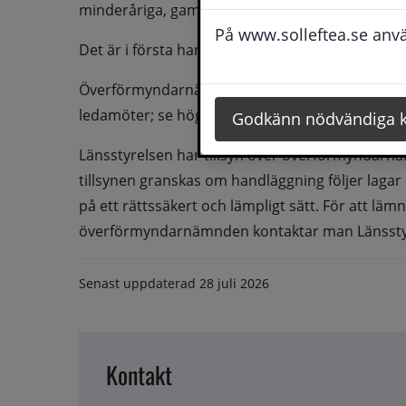
minderåriga, gamla, sjuka eller funktionshindra
På www.solleftea.se använ
Det är i första hand lagarna i föräldrabalken so
Överförmyndarnämndens ordförande: Kristoffer S
ledamöter; se högerspalten.
Godkänn nödvändiga 
Länsstyrelsen har tillsyn över överförmyndarn
tillsynen granskas om handläggning följer lagar
på ett rättssäkert och lämpligt sätt. För att läm
överförmyndarnämnden kontaktar man Länssty
Senast uppdaterad
28 juli 2026
Kontakt