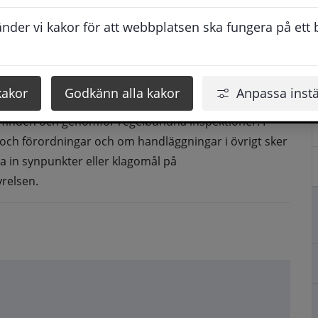
de.
der vi kakor för att webbplatsen ska fungera på ett br
m ligger till grund för verksamheten.
ellin Svensson. För kontaktuppgifter till nämndens 
kakor
Godkänn alla kakor
Anpassa instä
ämnden och genomför regelbundna inspektioner. I 
 och förordningar och om handläggningar i övrigt sker 
na in synpunkter eller klagomål på 
relsen.