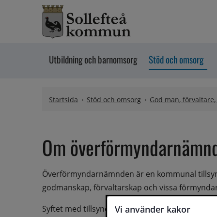
Hoppa till innehåll
Utbildning och barnomsorg
Stöd och omsorg
Startsida
Stöd och omsorg
God man, förvaltare
Om överförmyndarnämn
Överförmyndarnämnden är en kommunal tillsynsm
godmanskap, förvaltarskap och vissa förmynda
Vi använder kakor
Syftet med tillsynen är att värna om personer som 