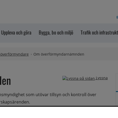
E
Uppleva och göra
Bygga, bo och miljö
Trafik och infrastruk
, överförmyndare
Om överförmyndarnämnden
den
Lyssna
yndighet som utövar tillsyn och kontroll över 
rskapsärenden.
inte själva kan tillvarata sina intressen, till exempel 