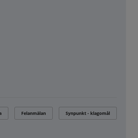
a
Felanmälan
Synpunkt - klagomål