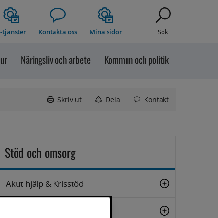
-tjänster
Kontakta oss
Mina sidor
Sök
tur
Näringsliv och arbete
Kommun och politik
Skriv ut
Dela
Kontakt
Stöd och omsorg
Akut hjälp & Krisstöd
Stöd till äldre