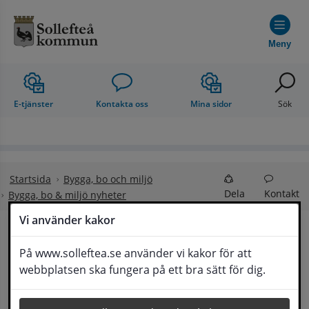
Hoppa till innehåll
Meny
E-tjänster
Kontakta oss
Mina sidor
Sök
Startsida
Bygga, bo och miljö
Dela
Kontakt
Bygga, bo & miljö nyheter
Vi använder kakor
Nya regler för 
På www.solleftea.se använder vi kakor för att
Lyssna
webbplatsen ska fungera på ett bra sätt för dig.
textilavfall 1 oktober