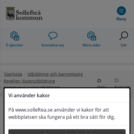
Hoppa till innehåll
Meny
E-tjänster
Kontakta oss
Mina sidor
Sök
Startsida
Utbildning och barnomsorg
Reveljen Vuxenutbildning
Dela
Kontakt
Kommunal vuxenutbildning
Komvux som anpassad utbildning
Vi använder kakor
På www.solleftea.se använder vi kakor för att
Komvux som anpassad 
webbplatsen ska fungera på ett bra sätt för dig.
Lyssna
utbildning