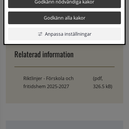
Här hittar du riktlinjerna för förskola och 
Godkänn nödvändiga kakor
fritidshem i Sollefteå kommun
Godkänn alla kakor
Senast uppdaterad
27 maj 2025
Anpassa inställningar
Relaterad information
Riktlinjer - Förskola och
(pdf,
fritidshem 2025-2027
326.5 kB)