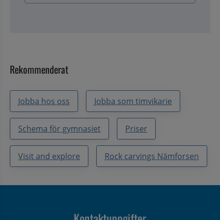
Rekommenderat
Jobba hos oss
Jobba som timvikarie
Schema för gymnasiet
Priser
Visit and explore
Rock carvings Nämforsen
Kontaktuppgifter