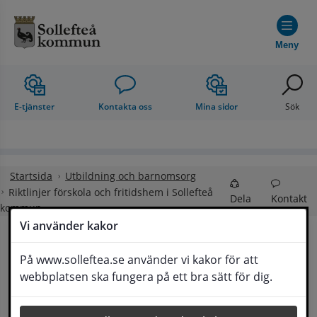
Hoppa till innehåll
Meny
E-tjänster
Kontakta oss
Mina sidor
Sök
Startsida
Utbildning och barnomsorg
Riktlinjer förskola och fritidshem i Sollefteå
Dela
Kontakt
kommun
Vi använder kakor
Riktlinjer förskola och 
På www.solleftea.se använder vi kakor för att
Lyssna
webbplatsen ska fungera på ett bra sätt för dig.
fritidshem i Sollefteå kommun