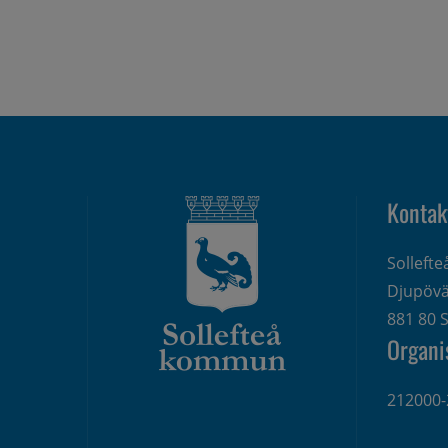
Kontak
Solleft
Djupövä
881 80 S
Organi
212000-