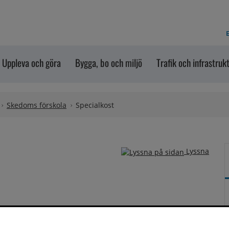
E
Uppleva och göra
Bygga, bo och miljö
Trafik och infrastruk
Skedoms förskola
Specialkost
Lyssna
st. Intyget ska vara inlämnat så snart som möjligt, men 