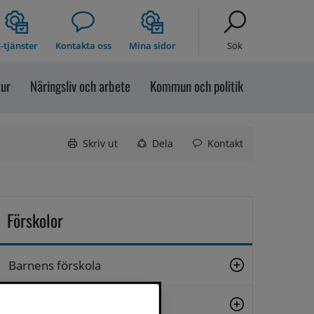
-tjänster
Kontakta oss
Mina sidor
Sök
tur
Näringsliv och arbete
Kommun och politik
Skriv ut
Dela
Kontakt
Förskolor
Barnens förskola
Helgums förskola