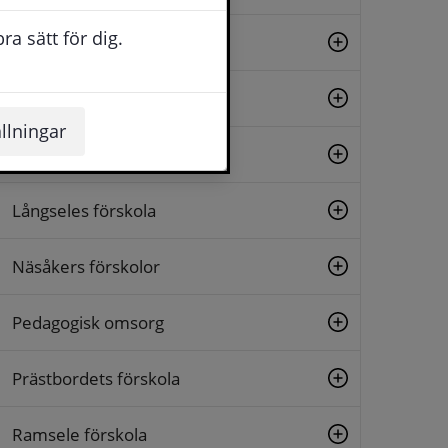
a sätt för dig.
Junsele förskola
Kalknäs förskola
llningar
Lillängets förskola
Långseles förskola
Näsåkers förskolor
Pedagogisk omsorg
Prästbordets förskola
Ramsele förskola