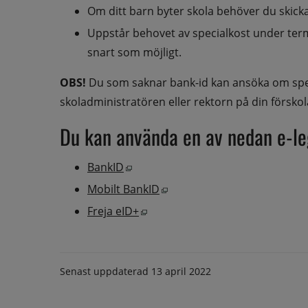
Om ditt barn byter skola behöver du skick
Uppstår behovet av specialkost under termi
snart som möjligt.
OBS!
 Du som saknar bank-id kan ansöka om spec
skoladministratören eller rektorn på din förskol
Du kan använda en av nedan e-leg
Öppnas i nytt fönster.
BankID
Öppnas i nytt fönster.
Mobilt BankID
Öppnas i nytt fönster.
Freja eID+
Senast uppdaterad
13 april 2022