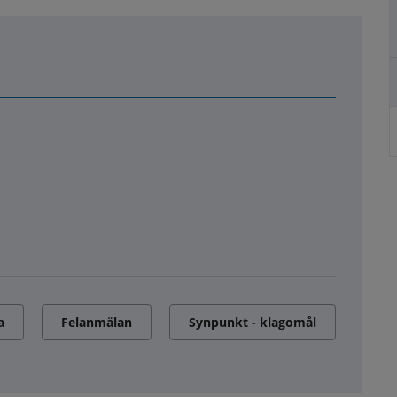
a
Felanmälan
Synpunkt - klagomål