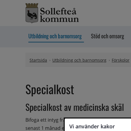
Hoppa till innehåll
Utbildning och barnomsorg
Stöd och omsorg
Startsida
Utbildning och barnomsorg
Förskolor
Specialkost
Specialkost av medicinska skäl
Bifoga ett intyg från vårdande läkare eller dieti
Vi använder kakor
senast 1 månad efter ansökan.