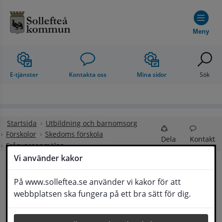
Hoppa till innehåll
Meny
E-tjänster
Kontakta oss
Mina sidor
Sök
Startsida
Utbildning och barnomsorg
Förskolor
Skedoms förskola
Dela
Kontakt
Frånvaroanmälan
Vi använder kakor
Frånvaroanmälan
På www.solleftea.se använder vi kakor för att
Lyssna
webbplatsen ska fungera på ett bra sätt för dig.
Nya rutiner för frånvaroanmälan börjar gälla 
från och med den 10 mars 2025