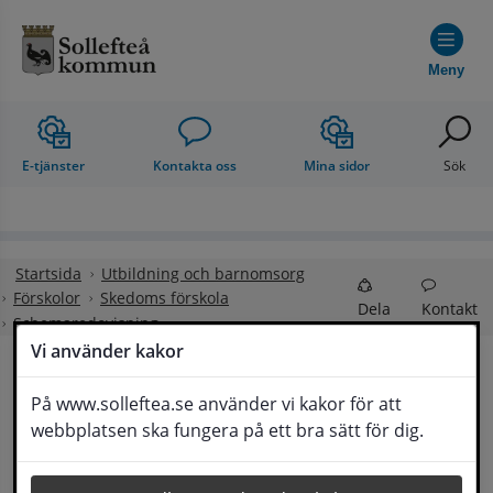
Hoppa till innehåll
Meny
E-tjänster
Kontakta oss
Mina sidor
Sök
Startsida
Utbildning och barnomsorg
Förskolor
Skedoms förskola
Dela
Kontakt
Schemaredovisning
Vi använder kakor
Schemaredovisning
På www.solleftea.se använder vi kakor för att
Lyssna
webbplatsen ska fungera på ett bra sätt för dig.
När ditt barn har börjat på förskolan ska du lämna in 
ett aktuellt närvaroschema genom appen Edlevo.