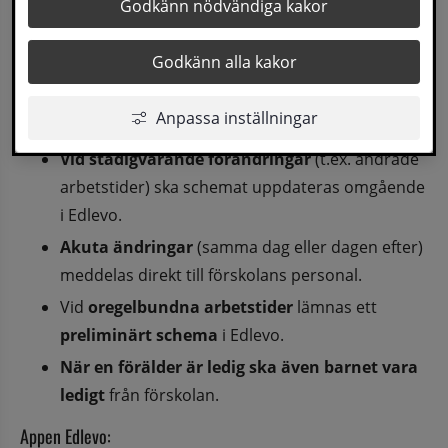
Godkänn nödvändiga kakor
Viktigt att veta:
Godkänn alla kakor
Barnets/barnens närvaroschema ska lämnas 
senast 7 dagar innan
 det nya schemat börjar 
Anpassa inställningar
gälla.
Vid stadigvarande förändringar
 (t.ex. ändrade 
arbetstider) ska schemat uppdateras omgående 
i Edlevo.
Akuta ändringar
 (samma dag eller dagen efter) 
meddelas direkt till förskolans personal.
Vid 
oregelbundna arbetstider
 lämnas ett 
preliminärt schema
 i Edlevo.
När en förälder är ledig ska även barnet vara 
ledigt
 från förskolan.
Appen Edlevo: