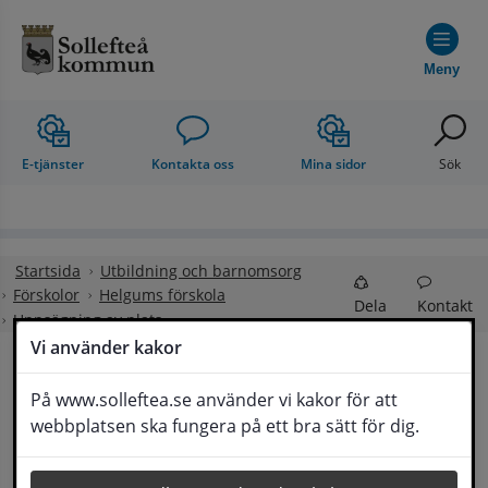
Hoppa till innehåll
Meny
E-tjänster
Kontakta oss
Mina sidor
Sök
Startsida
Utbildning och barnomsorg
Förskolor
Helgums förskola
Dela
Kontakt
Uppsägning av plats
Vi använder kakor
Uppsägning av plats
På www.solleftea.se använder vi kakor för att
Lyssna
webbplatsen ska fungera på ett bra sätt för dig.
Om ditt barn ska sluta på förskolan eller 
fritidshemmet måste du som