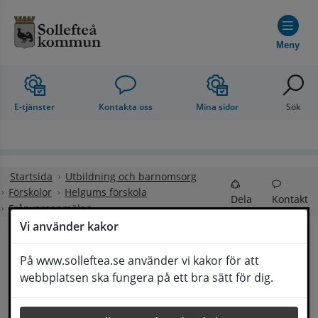
Hoppa till innehåll
Meny
E-tjänster
Kontakta oss
Mina sidor
Sök
Startsida
Utbildning och barnomsorg
Förskolor
Helgums förskola
Dela
Kontakt
Frånvaroanmälan
Vi använder kakor
Frånvaroanmälan
På www.solleftea.se använder vi kakor för att
Lyssna
webbplatsen ska fungera på ett bra sätt för dig.
Nya rutiner för frånvaroanmälan börjar gälla 
från och med den 10 mars 2025