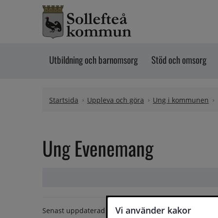
Hoppa till innehåll
Utbildning och barnomsorg
Stöd och omsorg
Startsida
Uppleva och göra
Ung i kommunen
Ung Evenemang
Vi använder kakor
Senast uppdaterad
9 december 2020