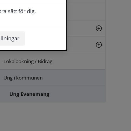
a sätt för dig.
Evenemang
Fritid
llningar
Kultur
Lokalbokning / Bidrag
Ung i kommunen
Ung Evenemang