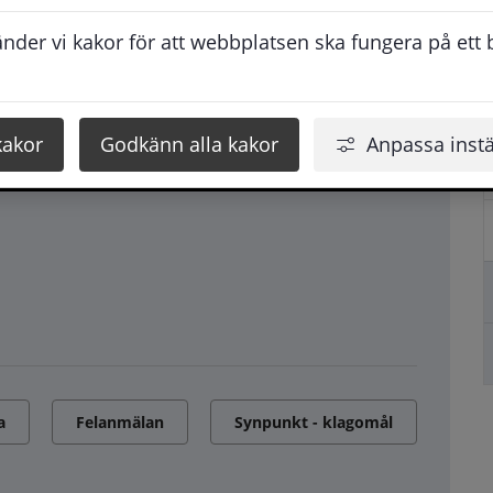
der vi kakor för att webbplatsen ska fungera på ett br
kakor
Godkänn alla kakor
Anpassa instä
a
Felanmälan
Synpunkt - klagomål