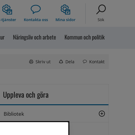
-tjänster
Kontakta oss
Mina sidor
Sök
tur
Näringsliv och arbete
Kommun och politik
Skriv ut
Dela
Kontakt
Uppleva och göra
Bibliotek
Bilddatabas Sollefteå