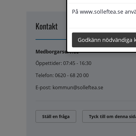
På www.solleftea.se använ
Kontakt
Godkänn nödvändiga 
Medborgarservice
Öppettider: 07:45 - 16:30
Telefon: 0620 - 68 20 00
E-post: kommun@solleftea.se
Ställ en fråga
Tyck till om denna sid