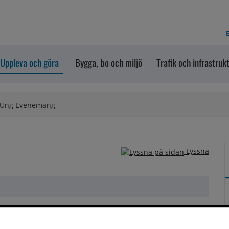
E
Uppleva och göra
Bygga, bo och miljö
Trafik och infrastruk
Ung Evenemang
Lyssna